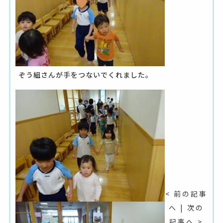
ぞう組さんが手をつないでくれました。
< 前の記事
へ
|
次の
記事へ >