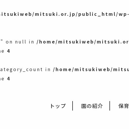
itsukiweb/mitsuki.or.jp/public_html/wp
" on null in
/home/mitsukiweb/mitsuki.or
ne
4
category_count in
/home/mitsukiweb/mitsu
ne
4
会福祉法人みつき福祉会
トップ
園の紹介
保