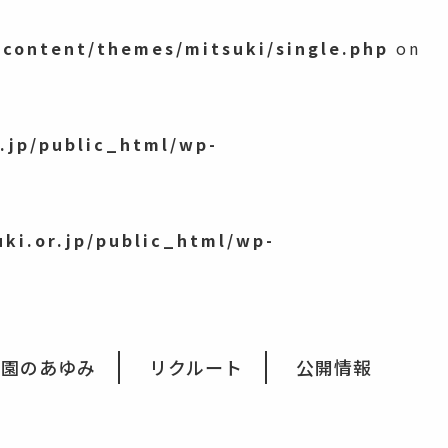
-content/themes/mitsuki/single.php
on
.jp/public_html/wp-
ki.or.jp/public_html/wp-
育園のあゆみ
リクルート
公開情報